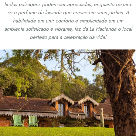
lindas paisagens podem ser apreciadas, enquanto respira-
se o perfume da lavanda que cresce em seus jardins. A
habilidade em unir conforto e simplicidade em um
ambiente sofisticado e vibrante, faz da La Hacienda o local
perfeito para a celebração da vida!