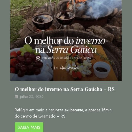
O melhor do inverno na Serra Gaúcha – RS
julho 23, 2026
Refúgio em meio a natureza exuberante, a apenas 15min
do centro de Gramado – RS.
SAIBA MAIS